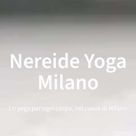
Nereide Yoga
Milano
Lo yoga per ogni corpo, nel cuore di Milano